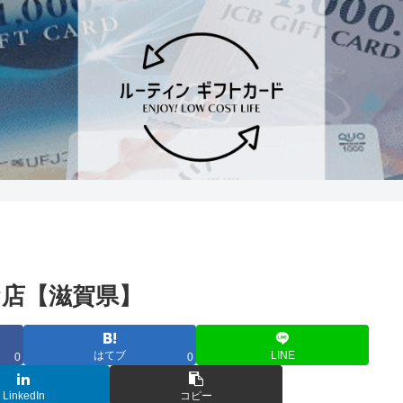
店【滋賀県】
はてブ
LINE
0
0
LinkedIn
コピー