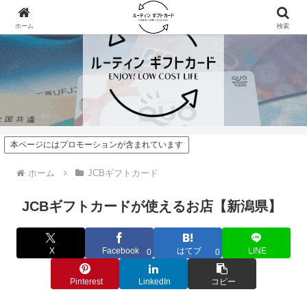
ホーム
検索
本ページにはプロモーションが含まれています
ホーム
JCBギフトカード
JCBギフトカードが使えるお店【新潟県】
X
Facebook
はてブ
LINE
0
0
Pinterest
LinkedIn
コピー