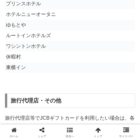
プリンスホテル
ホテルニューオータニ
ゆもとや
ルートインホテルズ
ワシントンホテル
休暇村
東横イン
旅行代理店・その他
旅行代理店等でJCBギフトカードを利用したい場合は、各
店舗・カウンターでご相談ください。会社ごとに手続きが
異なります。
ホーム
シェア
目次へ
トップ
サイドバー