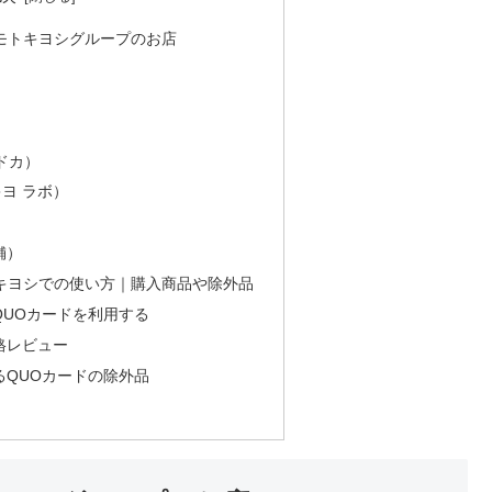
モトキヨシグループのお店
マドカ）
ツキヨ ラボ）
舗）
キヨシでの使い方｜購入商品や除外品
QUOカードを利用する
格レビュー
るQUOカードの除外品