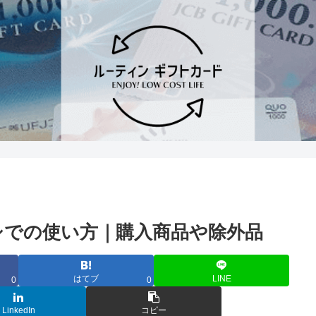
シでの使い方｜購入商品や除外品
はてブ
LINE
0
0
LinkedIn
コピー