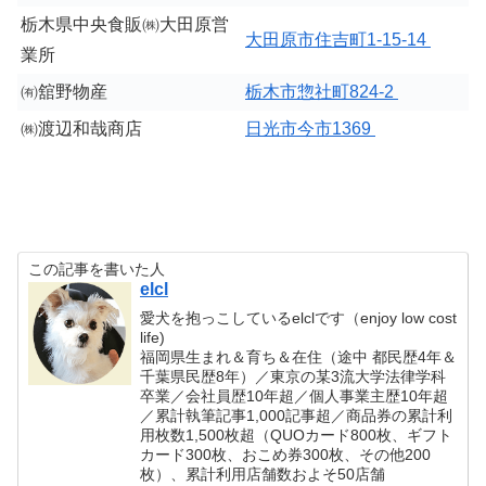
栃木県中央食販㈱大田原営
大田原市住吉町1-15-14
業所
㈲舘野物産
栃木市惣社町824-2
㈱渡辺和哉商店
日光市今市1369
この記事を書いた人
elcl
愛犬を抱っこしているelclです（enjoy low cost
life)
福岡県生まれ＆育ち＆在住（途中 都民歴4年＆
千葉県民歴8年）／東京の某3流大学法律学科
卒業／会社員歴10年超／個人事業主歴10年超
／累計執筆記事1,000記事超／商品券の累計利
用枚数1,500枚超（QUOカード800枚、ギフト
カード300枚、おこめ券300枚、その他200
枚）、累計利用店舗数およそ50店舗