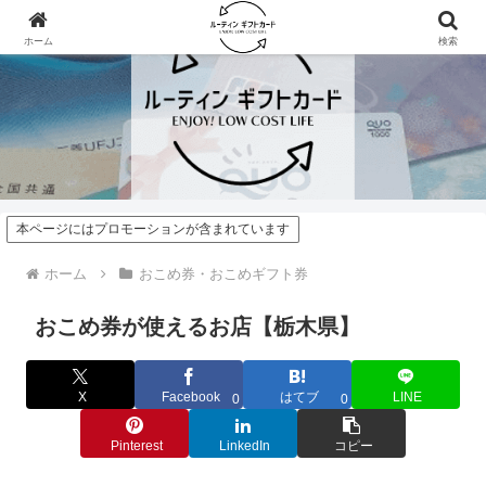
ホーム
検索
本ページにはプロモーションが含まれています
ホーム
おこめ券・おこめギフト券
おこめ券が使えるお店【栃木県】
X
Facebook
はてブ
LINE
0
0
Pinterest
LinkedIn
コピー