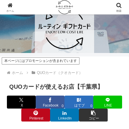
ホーム
検索
本ページにはプロモーションが含まれています
ホーム
QUOカード（クオカード）
QUOカードが使えるお店【千葉県】
X
Facebook
はてブ
LINE
0
0
Pinterest
LinkedIn
コピー