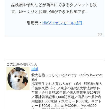
品検索や予約などが簡単にできるタブレットも設
置。ゆっくりとお買い物ができる店舗です。
引用元：
HMVイオンモール成田
この記事を書いた人
elcl
愛犬を抱っこしているelclです（enjoy low cost
life)
福岡県生まれ＆育ち＆在住（途中 都民歴4年＆
千葉県民歴8年）／東京の某3流大学法律学科
卒業／会社員歴10年超／個人事業主歴10年超
／累計執筆記事1,000記事超／商品券の累計利
用枚数1,500枚超（QUOカード800枚、ギフト
カード300枚、おこめ券300枚、その他200