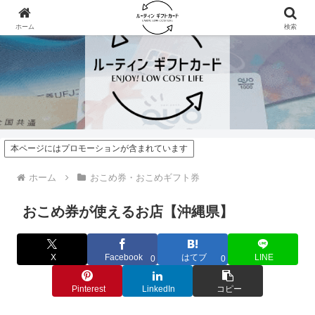
ホーム
検索
本ページにはプロモーションが含まれています
ホーム
おこめ券・おこめギフト券
おこめ券が使えるお店【沖縄県】
X
Facebook
はてブ
LINE
0
0
Pinterest
LinkedIn
コピー