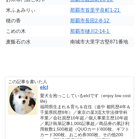
米ふぁみりぃ
那覇市首里平良町1-21
穂の香
那覇市長田2-8-12
こめの木
那覇市樋川2-14-1
麦飯石の水
南城市大里字古堅871番地
この記事を書いた人
elcl
愛犬を抱っこしているelclです（enjoy low cost
life)
福岡県生まれ＆育ち＆在住（途中 都民歴4年＆
千葉県民歴8年）／東京の某3流大学法律学科
卒業／会社員歴10年超／個人事業主歴10年超
／累計執筆記事1,000記事超／商品券の累計利
用枚数1,500枚超（QUOカード800枚、ギフト
カード300枚、おこめ券300枚、その他200