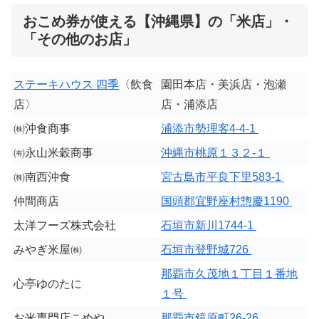
おこめ券が使える【沖縄県】の「米店」・
「その他のお店」
ステーキハウス 四季
〈飲食
園田本店・美浜店・泡瀬
店〉
店・浦添店
㈱沖食商事
浦添市勢理客4-4-1
㈲永山米穀商事
沖縄市桃原１３２-１
㈱南西沖食
宮古島市平良下里583-1
仲間商店
国頭郡宜野座村惣慶1190
太洋フーズ株式会社
石垣市新川1744-1
みやぎ米屋㈱
石垣市登野城726
那覇市久茂地１丁目１番地
心亭ゆのたに
１号
お米専門店こめや
那覇市鏡原町26-26